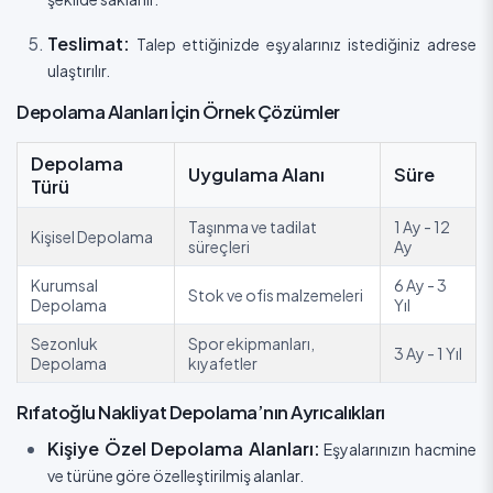
Teslimat:
Talep ettiğinizde eşyalarınız istediğiniz adrese
ulaştırılır.
Depolama Alanları İçin Örnek Çözümler
Depolama
Uygulama Alanı
Süre
Türü
Taşınma ve tadilat
1 Ay - 12
Kişisel Depolama
süreçleri
Ay
Kurumsal
6 Ay - 3
Stok ve ofis malzemeleri
Depolama
Yıl
Sezonluk
Spor ekipmanları,
3 Ay - 1 Yıl
Depolama
kıyafetler
Rıfatoğlu Nakliyat Depolama’nın Ayrıcalıkları
Kişiye Özel Depolama Alanları:
Eşyalarınızın hacmine
ve türüne göre özelleştirilmiş alanlar.