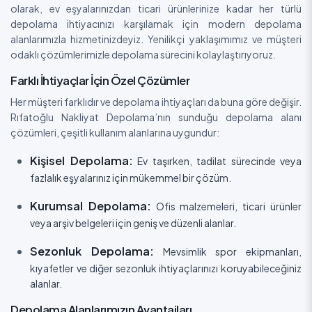
olarak, ev eşyalarınızdan ticari ürünlerinize kadar her türlü
depolama ihtiyacınızı karşılamak için modern depolama
alanlarımızla hizmetinizdeyiz. Yenilikçi yaklaşımımız ve müşteri
odaklı çözümlerimizle depolama sürecini kolaylaştırıyoruz.
Farklı İhtiyaçlar İçin Özel Çözümler
Her müşteri farklıdır ve depolama ihtiyaçları da buna göre değişir.
Rıfatoğlu Nakliyat Depolama’nın sunduğu depolama alanı
çözümleri, çeşitli kullanım alanlarına uygundur:
Kişisel Depolama:
Ev taşırken, tadilat sürecinde veya
fazlalık eşyalarınız için mükemmel bir çözüm.
Kurumsal Depolama:
Ofis malzemeleri, ticari ürünler
veya arşiv belgeleri için geniş ve düzenli alanlar.
Sezonluk Depolama:
Mevsimlik spor ekipmanları,
kıyafetler ve diğer sezonluk ihtiyaçlarınızı koruyabileceğiniz
alanlar.
Depolama Alanlarımızın Avantajları