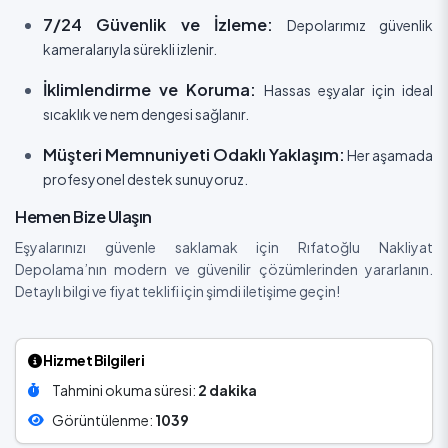
7/24 Güvenlik ve İzleme:
Depolarımız güvenlik
kameralarıyla sürekli izlenir.
İklimlendirme ve Koruma:
Hassas eşyalar için ideal
sıcaklık ve nem dengesi sağlanır.
Müşteri Memnuniyeti Odaklı Yaklaşım:
Her aşamada
profesyonel destek sunuyoruz.
Hemen Bize Ulaşın
Eşyalarınızı güvenle saklamak için Rıfatoğlu Nakliyat
Depolama’nın modern ve güvenilir çözümlerinden yararlanın.
Detaylı bilgi ve fiyat teklifi için şimdi iletişime geçin!
Hizmet Bilgileri
Tahmini okuma süresi:
2 dakika
Görüntülenme:
1039