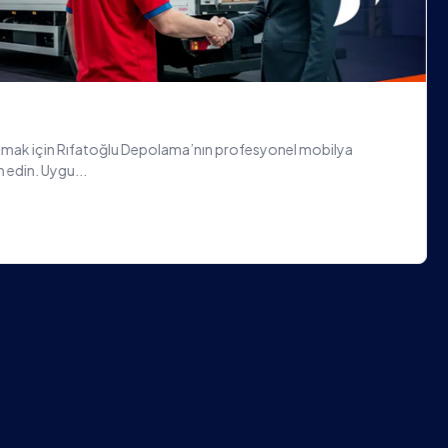
depolamak mı istiyorsunuz? Rıfatoğlu Depolama, ofis arşiv
 güvenl...