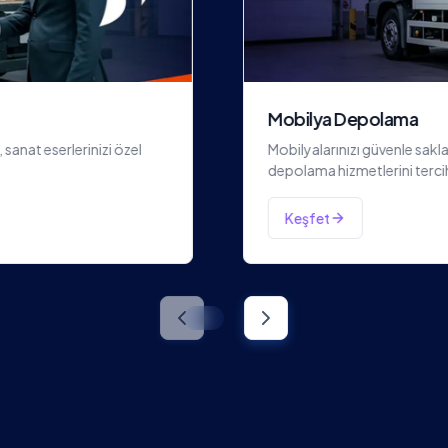
Ofis Arşiv Depolama
profesyonel mobilya
Ofis arşivlerinizi güvenle 
depolama ihtiyaçlarınız için
Keşfet