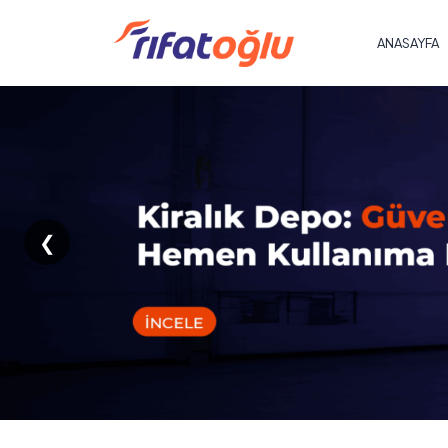
ANASAYFA
❮