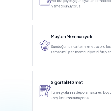
Her bütçeye uygun fiyatlandırma ile
hizmeti sunuyoruz.
Müşteri Memnuniyeti
Sunduğumuz kaliteli hizmet ve profes
zaman müşteri memnuniyetini ön pla
Sigortalı Hizmet
Tüm eşyalarınız depolama süresi boyunc
karşı koruma sunuyoruz.