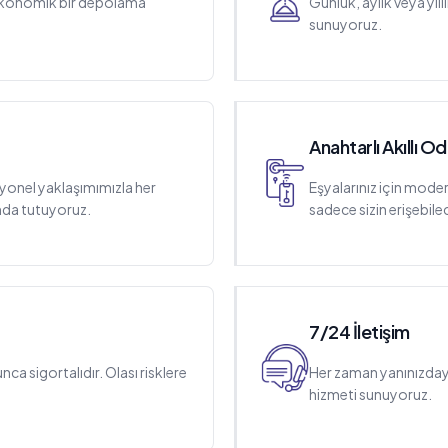
 ekonomik bir depolama
Günlük, aylık veya yıl
sunuyoruz.
Anahtarlı Akıllı O
yonel yaklaşımımızla her
Eşyalarınız için moder
nda tutuyoruz.
sadece sizin erişebil
7/24 İletişim
a sigortalıdır. Olası risklere
Her zaman yanınızdayız
hizmeti sunuyoruz.