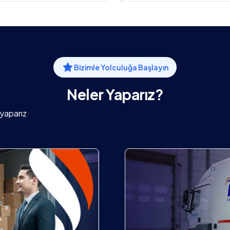
Bizimle Yolculuğa Başlayın
Neler Yaparız?
yaparız