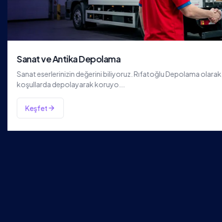
Mobilya Depolama
Mobilyalarınızı güvenle saklamak için Rıfatoğlu Depolama’nın 
depolama hizmetlerini tercih edin. Uygu...
Keşfet