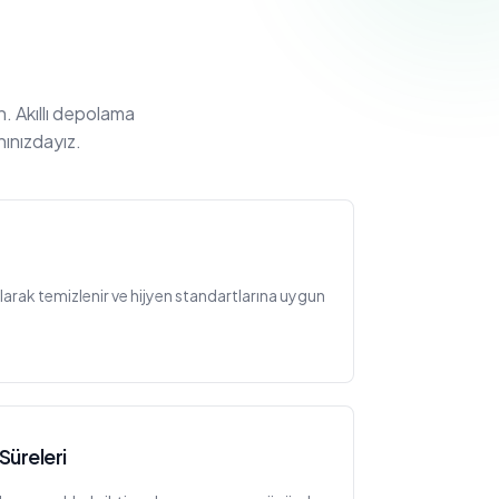
n. Akıllı depolama
nınızdayız.
larak temizlenir ve hijyen standartlarına uygun
üreleri