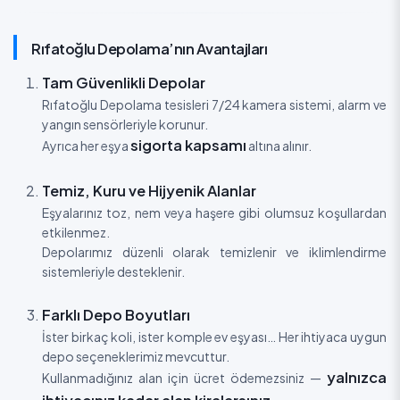
Rıfatoğlu Depolama’nın Avantajları
Tam Güvenlikli Depolar
Rıfatoğlu Depolama tesisleri 7/24 kamera sistemi, alarm ve
yangın sensörleriyle korunur.
sigorta kapsamı
Ayrıca her eşya
altına alınır.
Temiz, Kuru ve Hijyenik Alanlar
Eşyalarınız toz, nem veya haşere gibi olumsuz koşullardan
etkilenmez.
Depolarımız düzenli olarak temizlenir ve iklimlendirme
sistemleriyle desteklenir.
Farklı Depo Boyutları
İster birkaç koli, ister komple ev eşyası… Her ihtiyaca uygun
depo seçeneklerimiz mevcuttur.
yalnızca
Kullanmadığınız alan için ücret ödemezsiniz —