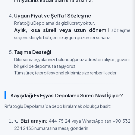
ihtiyacınız kadar alan kiralarsınız.
Uygun Fiyat ve Şeffaf Sözleşme
Rıfatoğlu Depolama’da gizli ücret yoktur.
Aylık, kısa süreli veya uzun dönemli
sözleşme
seçenekleriyle bütçenize uygun çözümler sunarız.
Taşıma Desteği
Dilerseniz eşyalarınızı bulunduğunuz adresten alıyor, güvenli
bir şekilde depomuza taşıyoruz.
Tüm süreçte profesyonel ekibimiz size rehberlik eder.
Kayışdağı Ev Eşyası Depolama Süreci Nasıl İşliyor?
Rıfatoğlu Depolama’da depo kiralamak oldukça basit:
Bizi arayın:
📞
444 75 24 veya WhatsApp’tan +90 532
234 2435 numarasına mesaj gönderin.