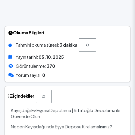
Okuma Bilgileri
Tahmini okuma süresi:
3 dakika
Yayın tarihi:
05.10.2025
Görüntülenme:
370
Yorum sayısı:
0
İçindekiler
Kayışdağı Ev Eşyası Depolama | Rıfatoğlu Depolama ile
Güvende Olun
Neden Kayışdağı’nda Eşya Deposu Kiralamalısınız?