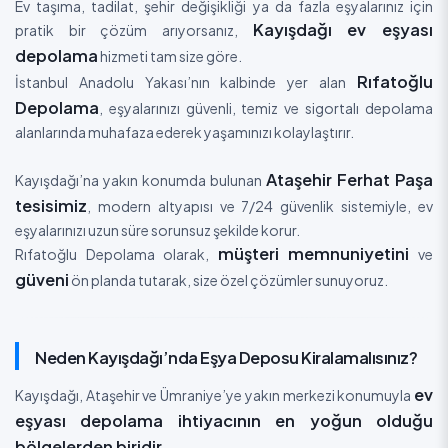
Ev taşıma, tadilat, şehir değişikliği ya da fazla eşyalarınız için
Kayışdağı ev eşyası
pratik bir çözüm arıyorsanız,
depolama
hizmeti tam size göre.
Rıfatoğlu
İstanbul Anadolu Yakası’nın kalbinde yer alan
Depolama
, eşyalarınızı güvenli, temiz ve sigortalı depolama
alanlarında muhafaza ederek yaşamınızı kolaylaştırır.
Ataşehir Ferhat Paşa
Kayışdağı’na yakın konumda bulunan
tesisimiz
, modern altyapısı ve 7/24 güvenlik sistemiyle, ev
eşyalarınızı uzun süre sorunsuz şekilde korur.
müşteri memnuniyetini
Rıfatoğlu Depolama olarak,
ve
güveni
ön planda tutarak, size özel çözümler sunuyoruz.
Neden Kayışdağı’nda Eşya Deposu Kiralamalısınız?
ev
Kayışdağı, Ataşehir ve Ümraniye’ye yakın merkezi konumuyla
eşyası depolama ihtiyacının en yoğun olduğu
bölgelerden biridir.