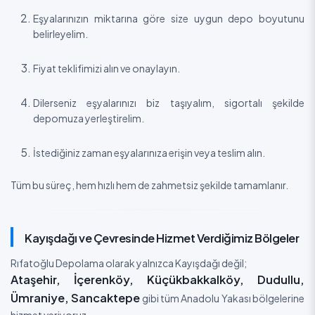
Eşyalarınızın miktarına göre size uygun depo boyutunu
belirleyelim.
Fiyat teklifimizi alın ve onaylayın.
Dilerseniz eşyalarınızı biz taşıyalım, sigortalı şekilde
depomuza yerleştirelim.
İstediğiniz zaman eşyalarınıza erişin veya teslim alın.
Tüm bu süreç, hem hızlı hem de zahmetsiz şekilde tamamlanır.
Kayışdağı ve Çevresinde Hizmet Verdiğimiz Bölgeler
Rıfatoğlu Depolama olarak yalnızca Kayışdağı değil;
Ataşehir, İçerenköy, Küçükbakkalköy, Dudullu,
Ümraniye, Sancaktepe
gibi tüm Anadolu Yakası bölgelerine