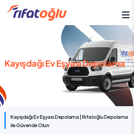
Mobil
Kayışdağı Ev Eşyası Depolama
Kayışdağı Ev Eşyası Depolama | Rıfatoğlu Depolama
ile Güvende Olun