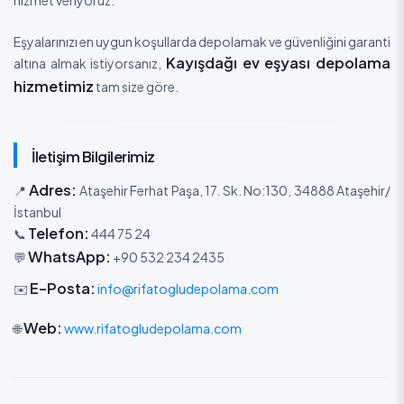
hizmet veriyoruz.
Eşyalarınızı en uygun koşullarda depolamak ve güvenliğini garanti
Kayışdağı ev eşyası depolama
altına almak istiyorsanız,
hizmetimiz
tam size göre.
İletişim Bilgilerimiz
Adres:
📍
Ataşehir Ferhat Paşa, 17. Sk. No:130, 34888 Ataşehir/
İstanbul
Telefon:
📞
444 75 24
WhatsApp:
💬
+90 532 234 2435
E-Posta:
✉️
info@rifatogludepolama.com
Web:
🌐
www.rifatogludepolama.com