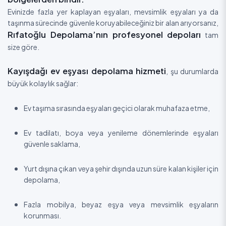
Evinizde fazla yer kaplayan eşyaları, mevsimlik eşyaları ya da
taşınma sürecinde güvenle koruyabileceğiniz bir alan arıyorsanız,
Rıfatoğlu Depolama’nın profesyonel depoları
tam
size göre.
Kayışdağı ev eşyası depolama hizmeti
, şu durumlarda
büyük kolaylık sağlar:
Ev taşıma sırasında eşyaları geçici olarak muhafaza etme,
Ev tadilatı, boya veya yenileme dönemlerinde eşyaları
güvenle saklama,
Yurt dışına çıkan veya şehir dışında uzun süre kalan kişiler için
depolama,
Fazla mobilya, beyaz eşya veya mevsimlik eşyaların
korunması.